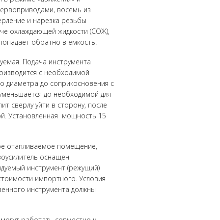
сервоприводами, восемь из
ерление и нарезка резьбы
че охлаждающей жидкости (СОЖ),
 попадает обратно в емкость.
уемая. Подача инструмента
оизводится с необходимой
го диаметра до соприкосновения с
 уменьшается до необходимой для
ит сверлу уйти в сторону, после
ой.
Установленная мощность 15
хое отапливаемое помещение,
воусилитель оснащен
дуемый инструмент (режущий)
стоимости импортного. Условия
венного инструмента должны
 могут работать совместно и