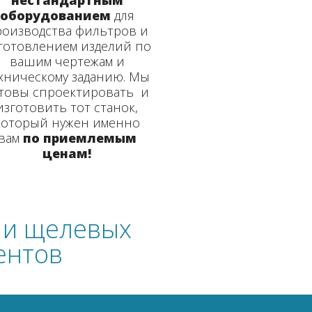
нестандартным
оборудованием
для
оизводства фильтров и
готовлением изделий по
вашим чертежам и
хническому заданию. Мы
товы спроектировать и
изготовить тот станок,
который нужен именно
вам
по
приемлемым
ценам!
 и щелевых
ентов