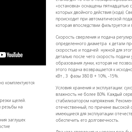
«остановка» оснащены пятнадцатью 
которых двойного действия (хода).
Св
происходит при автоматической пода
которая впоследствии фильтруется и
Скорость сверления и подача регулир
определенного диаметра к детали пр
скоростью и подачей нужной для это
деталью после чего скорость подачи
образования лунки, которая не позвол
этого подача возвращается к исходн
кВт , 3 фазы 380 В + 10%, -15%.
но комплектуются
Условия хранения и эксплуатации: су
влажность не более 80%. Каждый сер
 резки щелей.
стабилизатором напряжения.
Рекомен
й резьбы на
отечественный, по причине высокой 
.
имеющиеся для эксплуатации отечест
ания заглушек
обеспечить его долговечность.
рстие
Два узла сверления и нарезки резьбы