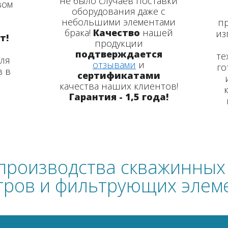
не было случаев поставки
вом
оборудования даже с
небольшими элементами
пр
брака!
Качество
нашей
из
т!
продукции
подтверждается
те
для
отзывами
и
го
в в
сертификатами
качества
наших клиентов!
Гарантия - 1,5 года!
производства скважинных
тров и фильтрующих элем