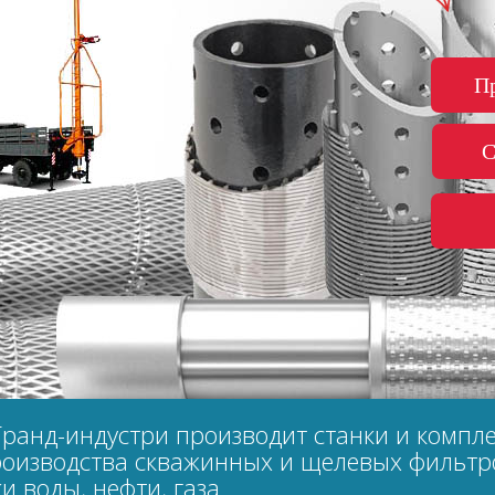
П
С
ранд-индустри производит станки и компл
роизводства скважинных и щелевых фильтр
и воды, нефти, газа