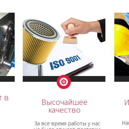
т в
Высочайшее
И
качество
На
За все время работы у нас