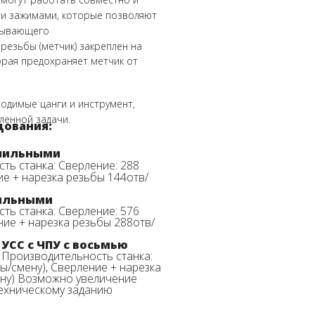
и зажимами, которые позволяют
атывающего
резьбы (метчик) закреплен на
орая предохраняет метчик от
ходимые цанги и инструмент,
ленной задачи.
дования:
рлильными
ть станка: Сверление: 288
ние + нарезка резьбы 144отв/
лильными
ть станка: Сверление: 576
ение + нарезка резьбы 288отв/
СС с ЧПУ с восьмью
Производительность станка:
бы/смену), Сверление + нарезка
ену)
Возможно увеличение
техническому заданию