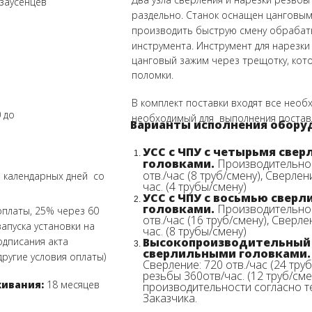
 заусенцев
раздельно.
Станок оснащен цанговым
производить быструю смену обраб
инструмента.
Инструмент для нарезки 
цанговый зажим через трещотку, кот
поломки.
В комплект поставки входят все необ
0 до
необходимый для выполнения постав
Варианты исполнения обору
УСС с ЧПУ с четырьмя све
головками.
Производительнос
отв./час (8 труб/смену), Сверле
5 календарных дней со
час. (4 трубы/смену)
УСС с ЧПУ с восьмью свер
головками.
Производительнос
платы, 25% через 60
отв./час (16 труб/смену), Сверл
апуска установки на
час. (8 трубы/смену)
одписания акта
Высокопроизводительный У
сверлильными головками.
ругие условия оплаты)
Сверление: 720 отв./час (24 тру
резьбы 360отв/час. (12 труб/см
ивания:
18 месяцев
производительности согласно 
Заказчика.