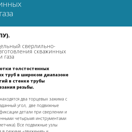
жинных
газа
ПУ).
ельный сверлильно-
изготовления скважинных
 газа
ботки толстостенных
х труб в широком диапазоне
тий в стенке трубы
езания резьбы.
 находятся два торцевых зажима с
аданный угол, две подвижные
фиксации детали при сверлении и
енными четырьмя инструментами
метчика).
Все подвижные узлы
я в режиме «движения» и