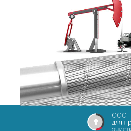
ООО Г
для п
очистк